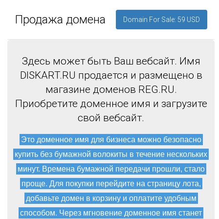
Продажа домена
Domain For Sale: 59 USD
Здесь может быть Ваш вебсайт. Имя
DISKART.RU продается и размещено в
магазине доменов REG.RU.
Приобретите доменное имя и загрузите
свой вебсайт.
Это доменное имя для бизнеса можно безопасно
купить без бумажной волокиты в течение нескольких
минут. Времена бумажной передачи прошли, стало
проще. Для покупки перейдите на страницу лота,
добавьте домен в корзину и оплатите удобным
способом. Через мгновение доменное имя станет